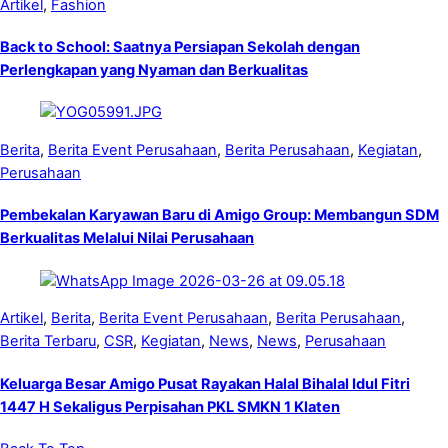
Artikel
,
Fashion
Back to School: Saatnya Persiapan Sekolah dengan
Perlengkapan yang Nyaman dan Berkualitas
Berita
,
Berita Event Perusahaan
,
Berita Perusahaan
,
Kegiatan
,
Perusahaan
Pembekalan Karyawan Baru di Amigo Group: Membangun SDM
Berkualitas Melalui Nilai Perusahaan
Artikel
,
Berita
,
Berita Event Perusahaan
,
Berita Perusahaan
,
Berita Terbaru
,
CSR
,
Kegiatan
,
News
,
News
,
Perusahaan
Keluarga Besar Amigo Pusat Rayakan Halal Bihalal Idul Fitri
1447 H Sekaligus Perpisahan PKL SMKN 1 Klaten