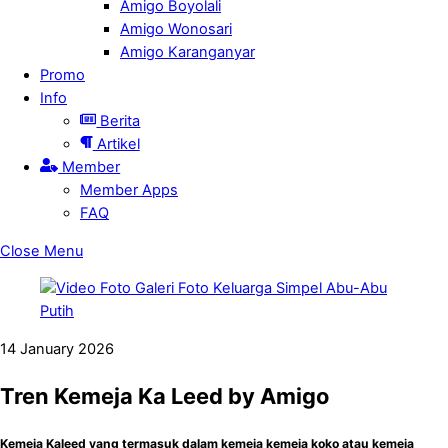
Amigo Boyolali
Amigo Wonosari
Amigo Karanganyar
Promo
Info
Berita
Artikel
Member
Member Apps
FAQ
Close Menu
14
January
2026
Tren Kemeja Ka Leed by Amigo
Kemeja Kaleed yang termasuk dalam kemeja kemeja koko atau kemeja