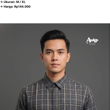
-> Ukuran: M / XL
-> Harga: Rp144.000