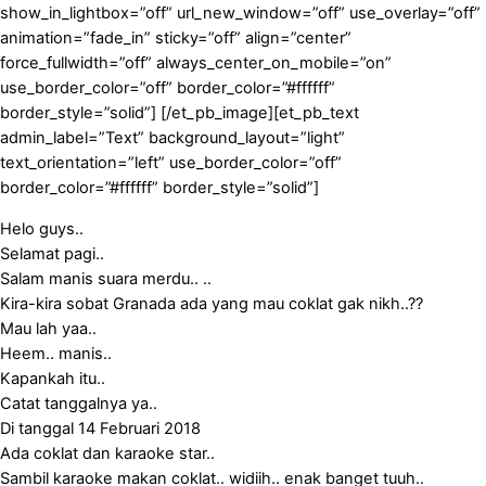
show_in_lightbox=”off” url_new_window=”off” use_overlay=”off”
animation=”fade_in” sticky=”off” align=”center”
force_fullwidth=”off” always_center_on_mobile=”on”
use_border_color=”off” border_color=”#ffffff”
border_style=”solid”] [/et_pb_image][et_pb_text
admin_label=”Text” background_layout=”light”
text_orientation=”left” use_border_color=”off”
border_color=”#ffffff” border_style=”solid”]
Helo guys..
Selamat pagi..
Salam manis suara merdu.. ..
Kira-kira sobat Granada ada yang mau coklat gak nikh..??
Mau lah yaa..
Heem.. manis..
Kapankah itu..
Catat tanggalnya ya..
Di tanggal 14 Februari 2018
Ada coklat dan karaoke star..
Sambil karaoke makan coklat.. widiih.. enak banget tuuh..