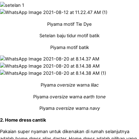
Piyama motif Tie Dye
Setelan baju tidur motif batik
Piyama motif batik
Piyama
oversize
warna
lilac
Piyama
oversize
warna
earth tone
Piyama
oversize
warna
navy
2. Home dress cantik
Pakaian super nyaman untuk dikenakan di rumah selanjutnya
adalah
home dress
alias daster.
Home dress
adalah pilihan yang