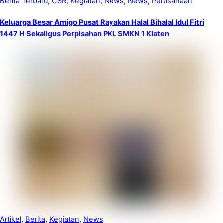
Berita Terbaru
,
CSR
,
Kegiatan
,
News
,
News
,
Perusahaan
Keluarga Besar Amigo Pusat Rayakan Halal Bihalal Idul Fitri
1447 H Sekaligus Perpisahan PKL SMKN 1 Klaten
Artikel
,
Berita
,
Kegiatan
,
News