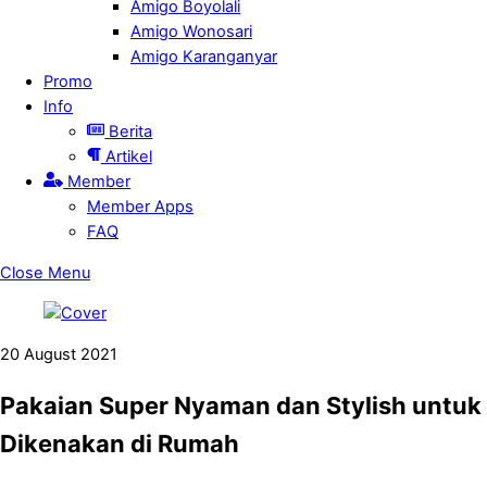
Amigo Boyolali
Amigo Wonosari
Amigo Karanganyar
Promo
Info
Berita
Artikel
Member
Member Apps
FAQ
Close Menu
20
August
2021
Pakaian Super Nyaman dan Stylish untuk
Dikenakan di Rumah