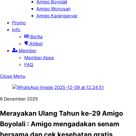
Amigo Boyolali
Amigo Wonosari
Amigo Karanganyar
Promo
Info
Berita
Artikel
Member
Member Apps
FAQ
Close Menu
6
December
2025
Merayakan Ulang Tahun ke-29 Amigo
Boyolali : Amigo mengadakan senam
bersama dan cek kesehatan gratis,