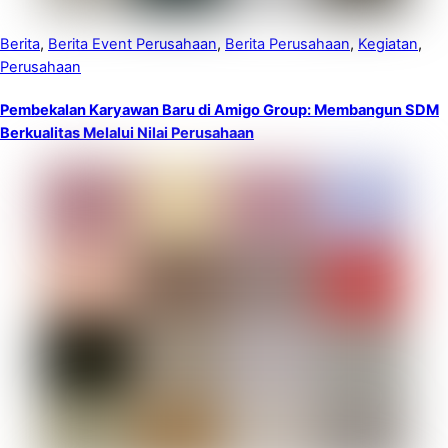
Berita
,
Berita Event Perusahaan
,
Berita Perusahaan
,
Kegiatan
,
Perusahaan
Pembekalan Karyawan Baru di Amigo Group: Membangun SDM
Berkualitas Melalui Nilai Perusahaan