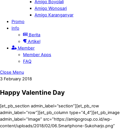
Amigo Boyolali
Amigo Wonosari
Amigo Karanganyar
Promo
Info
Berita
Artikel
Member
Member Apps
FAQ
Close Menu
3
February
2018
Happy Valentine Day
[et_pb_section admin_label=”section”][et_pb_row
admin_label=”row”][et_pb_column type=”4_4″][et_pb_image
admin_label=”Image” src=”https://amigogroup.co.id/wp-
content/uploads/2018/02/06.Smartphone-Sukoharjo.png”