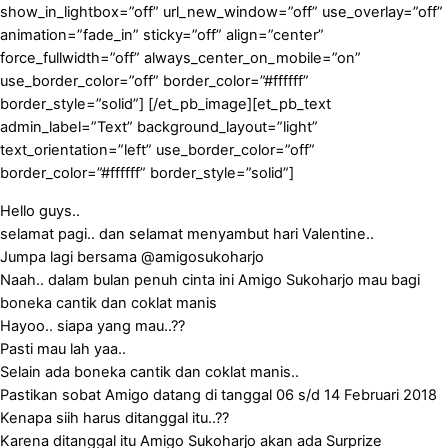
show_in_lightbox=”off” url_new_window=”off” use_overlay=”off”
animation=”fade_in” sticky=”off” align=”center”
force_fullwidth=”off” always_center_on_mobile=”on”
use_border_color=”off” border_color=”#ffffff”
border_style=”solid”] [/et_pb_image][et_pb_text
admin_label=”Text” background_layout=”light”
text_orientation=”left” use_border_color=”off”
border_color=”#ffffff” border_style=”solid”]
Hello guys..
selamat pagi.. dan selamat menyambut hari Valentine..
Jumpa lagi bersama @amigosukoharjo
Naah.. dalam bulan penuh cinta ini Amigo Sukoharjo mau bagi
boneka cantik dan coklat manis
Hayoo.. siapa yang mau..??
Pasti mau lah yaa..
Selain ada boneka cantik dan coklat manis..
Pastikan sobat Amigo datang di tanggal 06 s/d 14 Februari 2018
Kenapa siih harus ditanggal itu..??
Karena ditanggal itu Amigo Sukoharjo akan ada Surprize