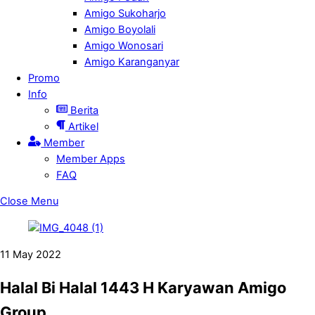
Amigo Sukoharjo
Amigo Boyolali
Amigo Wonosari
Amigo Karanganyar
Promo
Info
Berita
Artikel
Member
Member Apps
FAQ
Close Menu
11
May
2022
Halal Bi Halal 1443 H Karyawan Amigo
Group