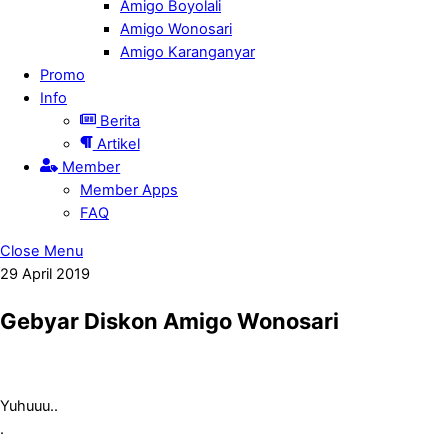
Amigo Boyolali
Amigo Wonosari
Amigo Karanganyar
Promo
Info
Berita
Artikel
Member
Member Apps
FAQ
Close Menu
29
April
2019
Gebyar Diskon Amigo Wonosari
Yuhuuu..
.