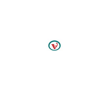
delanggu
,
diskon amigo
,
back
,
promo desember
,
a
,
Voucher Natal
Amigo Memberi
ber 2025
@
12:00 am
n istimewa untuk kalian,
oucher potongan belanja