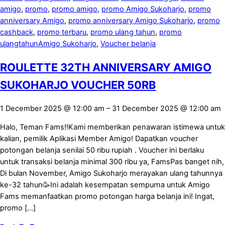
amigo
,
promo
,
promo amigo
,
promo Amigo Sukoharjo
,
promo
anniversary Amigo
,
promo anniversary Amigo Sukoharjo
,
promo
cashback
,
promo terbaru
,
promo ulang tahun
,
promo
ulangtahunAmigo Sukoharjo
,
Voucher belanja
ROULETTE 32TH ANNIVERSARY AMIGO
SUKOHARJO VOUCHER 50RB
1 December 2025
@
12:00 am
–
31 December 2025
@
12:00 am
Halo, Teman Fams!!Kami memberikan penawaran istimewa untuk
kalian, pemilik Aplikasi Member Amigo! Dapatkan voucher
potongan belanja senilai 50 ribu rupiah . Voucher ini berlaku
untuk transaksi belanja minimal 300 ribu ya, FamsPas banget nih,
Di bulan November, Amigo Sukoharjo merayakan ulang tahunnya
ke-32 tahun🥳Ini adalah kesempatan sempurna untuk Amigo
Fams memanfaatkan promo potongan harga belanja ini! Ingat,
promo […]