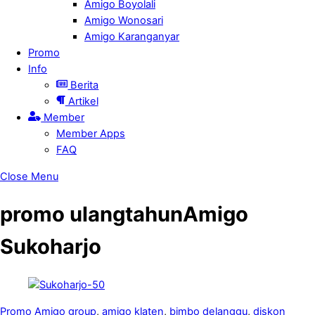
Amigo Boyolali
Amigo Wonosari
Amigo Karanganyar
Promo
Info
Berita
Artikel
Member
Member Apps
FAQ
Close Menu
promo ulangtahunAmigo
Sukoharjo
Promo
Amigo group
,
amigo klaten
,
bimbo delanggu
,
diskon