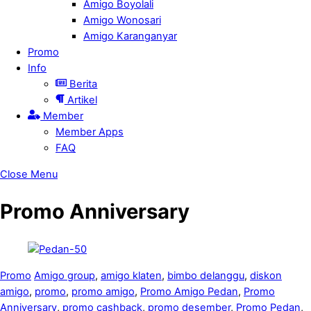
Amigo Boyolali
Amigo Wonosari
Amigo Karanganyar
Promo
Info
Berita
Artikel
Member
Member Apps
FAQ
Close Menu
Promo Anniversary
Promo
Amigo group
,
amigo klaten
,
bimbo delanggu
,
diskon
amigo
,
promo
,
promo amigo
,
Promo Amigo Pedan
,
Promo
Anniversary
,
promo cashback
,
promo desember
,
Promo Pedan
,