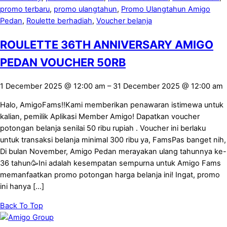
promo terbaru
,
promo ulangtahun
,
Promo Ulangtahun Amigo
Pedan
,
Roulette berhadiah
,
Voucher belanja
ROULETTE 36TH ANNIVERSARY AMIGO
PEDAN VOUCHER 50RB
1 December 2025
@
12:00 am
–
31 December 2025
@
12:00 am
Halo, AmigoFams!!Kami memberikan penawaran istimewa untuk
kalian, pemilik Aplikasi Member Amigo! Dapatkan voucher
potongan belanja senilai 50 ribu rupiah . Voucher ini berlaku
untuk transaksi belanja minimal 300 ribu ya, FamsPas banget nih,
Di bulan November, Amigo Pedan merayakan ulang tahunnya ke-
36 tahun🥳Ini adalah kesempatan sempurna untuk Amigo Fams
memanfaatkan promo potongan harga belanja ini! Ingat, promo
ini hanya […]
Back To Top