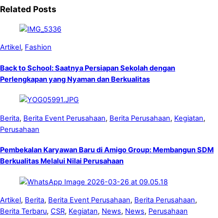
Related Posts
Artikel
,
Fashion
Back to School: Saatnya Persiapan Sekolah dengan
Perlengkapan yang Nyaman dan Berkualitas
Berita
,
Berita Event Perusahaan
,
Berita Perusahaan
,
Kegiatan
,
Perusahaan
Pembekalan Karyawan Baru di Amigo Group: Membangun SDM
Berkualitas Melalui Nilai Perusahaan
Artikel
,
Berita
,
Berita Event Perusahaan
,
Berita Perusahaan
,
Berita Terbaru
,
CSR
,
Kegiatan
,
News
,
News
,
Perusahaan