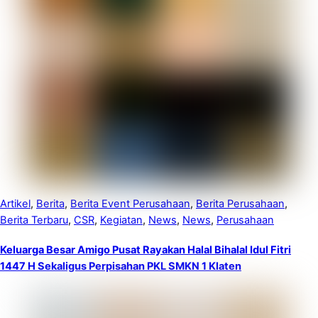
Artikel
,
Berita
,
Berita Event Perusahaan
,
Berita Perusahaan
,
Berita Terbaru
,
CSR
,
Kegiatan
,
News
,
News
,
Perusahaan
Keluarga Besar Amigo Pusat Rayakan Halal Bihalal Idul Fitri
1447 H Sekaligus Perpisahan PKL SMKN 1 Klaten