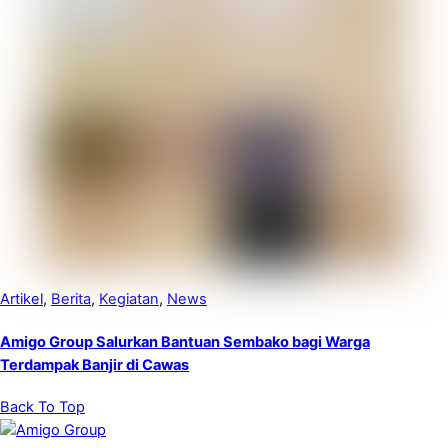
Artikel
,
Berita
,
Kegiatan
,
News
Amigo Group Salurkan Bantuan Sembako bagi Warga
Terdampak Banjir di Cawas
Back To Top