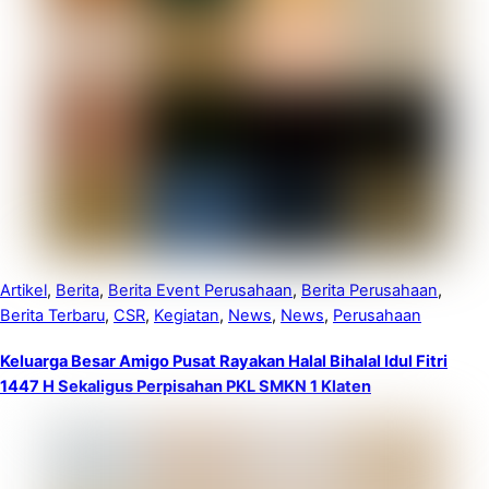
Artikel
,
Berita
,
Berita Event Perusahaan
,
Berita Perusahaan
,
Berita Terbaru
,
CSR
,
Kegiatan
,
News
,
News
,
Perusahaan
Keluarga Besar Amigo Pusat Rayakan Halal Bihalal Idul Fitri
1447 H Sekaligus Perpisahan PKL SMKN 1 Klaten