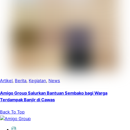
Artikel
,
Berita
,
Kegiatan
,
News
Amigo Group Salurkan Bantuan Sembako bagi Warga
Terdampak Banjir di Cawas
Back To Top