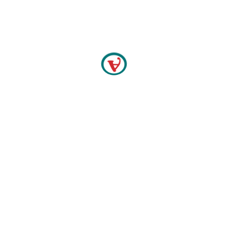
Woow.. Keren banget kan..??
Tunggu apalagi buruan belanja busana, tas &
sepatu
Amigo Group
Jelas Beda, Beda Jelas
[/et_pb_text][/et_pb_column][/et_pb_row]
[/et_pb_section]
Related Posts
PROMO GROUP
Belanja bareng Ardha Tatu