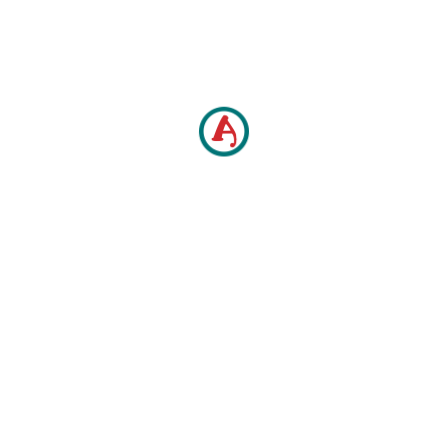
Ayo tunggu apalagi..
Cuma sampai akhir Mei hlo..
Jangan sampai ketinggalan.. Amigo Group
Jelas Beda, Beda Jelas
#amigogroup
#jelasbedajelas
#wangky
#remix
#special
[/et_pb_text][/et_pb_column][/et_pb_row]
[/et_pb_section]
Related Posts
PROMO GROUP