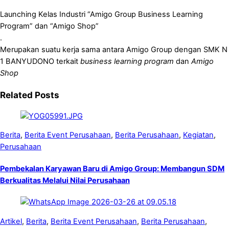
Launching Kelas Industri “Amigo Group Business Learning
Program” dan “Amigo Shop”
.
Merupakan suatu kerja sama antara Amigo Group dengan SMK N
1 BANYUDONO terkait
business learning program
dan
Amigo
Shop
Related Posts
Berita
,
Berita Event Perusahaan
,
Berita Perusahaan
,
Kegiatan
,
Perusahaan
Pembekalan Karyawan Baru di Amigo Group: Membangun SDM
Berkualitas Melalui Nilai Perusahaan
Artikel
,
Berita
,
Berita Event Perusahaan
,
Berita Perusahaan
,