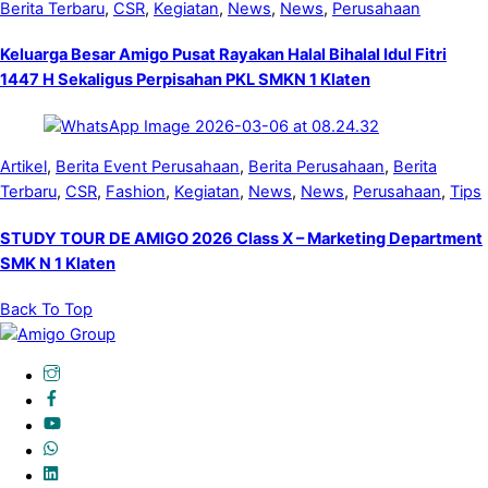
Berita Terbaru
,
CSR
,
Kegiatan
,
News
,
News
,
Perusahaan
Keluarga Besar Amigo Pusat Rayakan Halal Bihalal Idul Fitri
1447 H Sekaligus Perpisahan PKL SMKN 1 Klaten
Artikel
,
Berita Event Perusahaan
,
Berita Perusahaan
,
Berita
Terbaru
,
CSR
,
Fashion
,
Kegiatan
,
News
,
News
,
Perusahaan
,
Tips
STUDY TOUR DE AMIGO 2026 Class X – Marketing Department
SMK N 1 Klaten
Back To Top