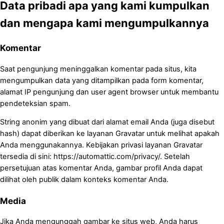
Data pribadi apa yang kami kumpulkan
dan mengapa kami mengumpulkannya
Komentar
Saat pengunjung meninggalkan komentar pada situs, kita
mengumpulkan data yang ditampilkan pada form komentar,
alamat IP pengunjung dan user agent browser untuk membantu
pendeteksian spam.
String anonim yang dibuat dari alamat email Anda (juga disebut
hash) dapat diberikan ke layanan Gravatar untuk melihat apakah
Anda menggunakannya. Kebijakan privasi layanan Gravatar
tersedia di sini: https://automattic.com/privacy/. Setelah
persetujuan atas komentar Anda, gambar profil Anda dapat
dilihat oleh publik dalam konteks komentar Anda.
Media
Jika Anda mengunggah gambar ke situs web, Anda harus