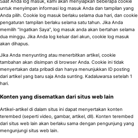
Saat Anda log masuk, kami akan menyiapkan beberapa cookie
untuk menyimpan informasi log masuk Anda dan tampilan yang
Anda pilih. Cookie log masuk berlaku selama dua hari, dan cookie
pengaturan tampilan berlaku selama satu tahun. Jika Anda
memilih “Ingatkan Saya”, log masuk anda akan bertahan selama
dua minggu. Jika Anda log keluar dari akun, cookie log masuk
akan dihapus.
Jika Anda menyunting atau menerbitkan artikel, cookie
tambahan akan disimpan di browser Anda. Cookie ini tidak
menyertakan data pribadi dan hanya menunjukkan ID posting
dari artikel yang baru saja Anda sunting. Kadaluwarsa setelah 1
hari.
Konten yang disematkan dari situs web lain
Artikel-artikel di dalam situs ini dapat menyertakan konten
terembed (seperti video, gambar, artikel, dll). Konten terembed
dari situs web lain akan berlaku sama dengan pengunjung yang
mengunjungi situs web lain.