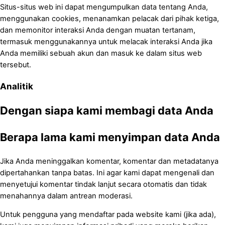
Situs-situs web ini dapat mengumpulkan data tentang Anda,
menggunakan cookies, menanamkan pelacak dari pihak ketiga,
dan memonitor interaksi Anda dengan muatan tertanam,
termasuk menggunakannya untuk melacak interaksi Anda jika
Anda memiliki sebuah akun dan masuk ke dalam situs web
tersebut.
Analitik
Dengan siapa kami membagi data Anda
Berapa lama kami menyimpan data Anda
Jika Anda meninggalkan komentar, komentar dan metadatanya
dipertahankan tanpa batas. Ini agar kami dapat mengenali dan
menyetujui komentar tindak lanjut secara otomatis dan tidak
menahannya dalam antrean moderasi.
Untuk pengguna yang mendaftar pada website kami (jika ada),