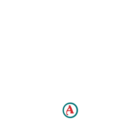
BERITA
,
BERITA EVENT PERUSAHAAN
,
BERITA
PERUSAHAAN
,
KEGIATAN
,
PERUSAHAAN
Pembekalan Karyawan Baru di Amigo
Group: Membangun SDM Berkualitas