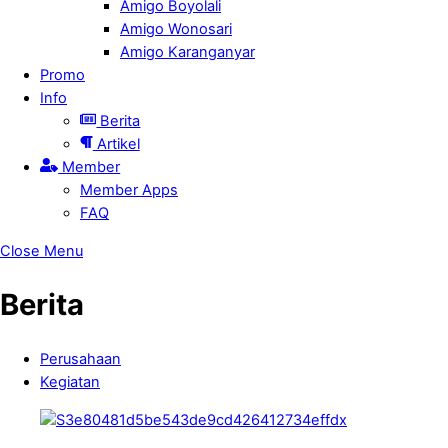
Amigo Boyolali
Amigo Wonosari
Amigo Karanganyar
Promo
Info
Berita
Artikel
Member
Member Apps
FAQ
Close Menu
Berita
Perusahaan
Kegiatan