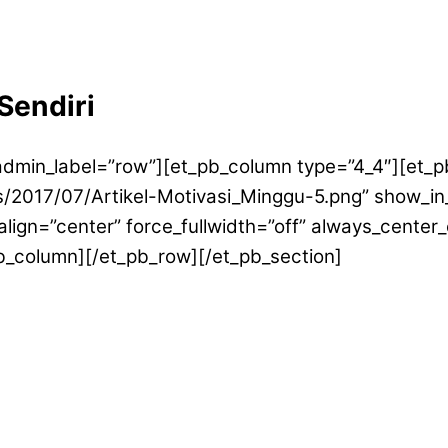
Sendiri
 admin_label=”row”][et_pb_column type=”4_4″][et_
/2017/07/Artikel-Motivasi_Minggu-5.png” show_in_
 align=”center” force_fullwidth=”off” always_cente
_pb_column][/et_pb_row][/et_pb_section]