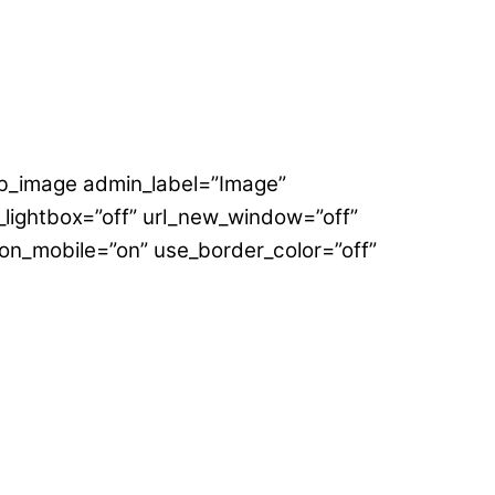
pb_image admin_label=”Image”
lightbox=”off” url_new_window=”off”
r_on_mobile=”on” use_border_color=”off”