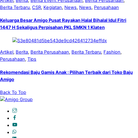
Artikel
,
Berita
,
Berita Event Perusahaan
,
Berita Perusahaan
,
Berita Terbaru
,
CSR
,
Kegiatan
,
News
,
News
,
Perusahaan
Keluarga Besar Amigo Pusat Rayakan Halal Bihalal Idul Fitri
1447 H Sekaligus Perpisahan PKL SMKN 1 Klaten
Artikel
,
Berita
,
Berita Perusahaan
,
Berita Terbaru
,
Fashion
,
Perusahaan
,
Tips
Rekomendasi Baju Gamis Anak : Pilihan Terbaik dari Toko Baju
Amigo
Back To Top