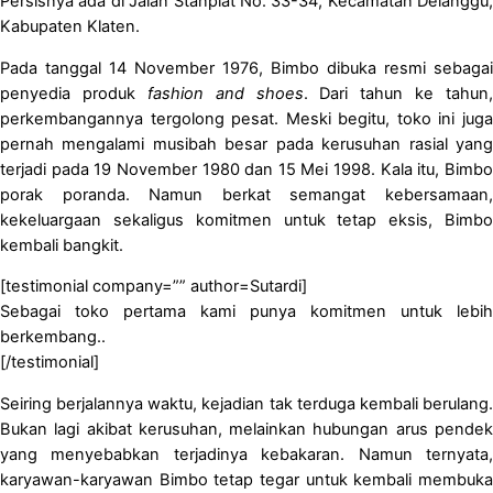
Persisnya ada di Jalan Stanplat No. 33-34, Kecamatan Delanggu,
Kabupaten Klaten.
Pada tanggal 14 November 1976, Bimbo dibuka resmi sebagai
penyedia produk
fashion and shoes
. Dari tahun ke tahun,
perkembangannya tergolong pesat. Meski begitu, toko ini juga
pernah mengalami musibah besar pada kerusuhan rasial yang
terjadi pada 19 November 1980 dan 15 Mei 1998. Kala itu, Bimbo
porak poranda. Namun berkat semangat kebersamaan,
kekeluargaan sekaligus komitmen untuk tetap eksis, Bimbo
kembali bangkit.
[testimonial company=”” author=Sutardi]
Sebagai toko pertama kami punya komitmen untuk lebih
berkembang..
[/testimonial]
Seiring berjalannya waktu, kejadian tak terduga kembali berulang.
Bukan lagi akibat kerusuhan, melainkan hubungan arus pendek
yang menyebabkan terjadinya kebakaran. Namun ternyata,
karyawan-karyawan Bimbo tetap tegar untuk kembali membuka