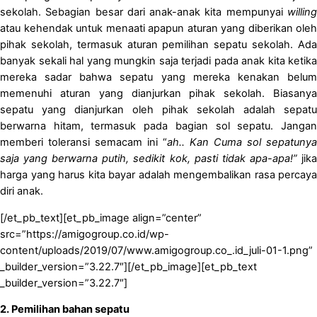
sekolah. Sebagian besar dari anak-anak kita mempunyai
willing
atau kehendak untuk menaati apapun aturan yang diberikan oleh
pihak sekolah, termasuk aturan pemilihan sepatu sekolah. Ada
banyak sekali hal yang mungkin saja terjadi pada anak kita ketika
mereka sadar bahwa sepatu yang mereka kenakan belum
memenuhi aturan yang dianjurkan pihak sekolah. Biasanya
sepatu yang dianjurkan oleh pihak sekolah adalah sepatu
berwarna hitam, termasuk pada bagian sol sepatu. Jangan
memberi toleransi semacam ini “
ah.. Kan Cuma sol sepatunya
saja yang berwarna putih, sedikit kok, pasti tidak apa-apa!”
jika
harga yang harus kita bayar adalah mengembalikan rasa percaya
diri anak.
[/et_pb_text][et_pb_image align=”center”
src=”https://amigogroup.co.id/wp-
content/uploads/2019/07/www.amigogroup.co_.id_juli-01-1.png”
_builder_version=”3.22.7″][/et_pb_image][et_pb_text
_builder_version=”3.22.7″]
2. Pemilihan bahan sepatu