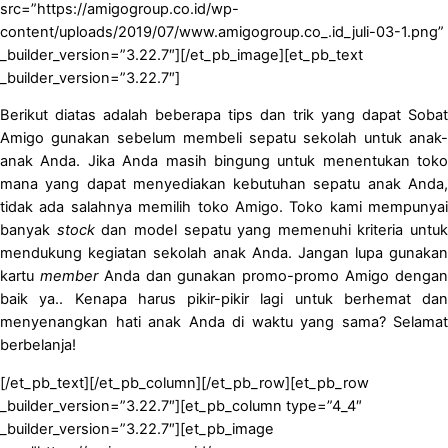
src=”https://amigogroup.co.id/wp-
content/uploads/2019/07/www.amigogroup.co_.id_juli-03-1.png”
_builder_version=”3.22.7″][/et_pb_image][et_pb_text
_builder_version=”3.22.7″]
Berikut diatas adalah beberapa tips dan trik yang dapat Sobat
Amigo gunakan sebelum membeli sepatu sekolah untuk anak-
anak Anda. Jika Anda masih bingung untuk menentukan toko
mana yang dapat menyediakan kebutuhan sepatu anak Anda,
tidak ada salahnya memilih toko Amigo. Toko kami mempunyai
banyak
stock
dan model sepatu yang memenuhi kriteria untuk
mendukung kegiatan sekolah anak Anda. Jangan lupa gunakan
kartu
member
Anda dan gunakan promo-promo Amigo denga
baik ya.. Kenapa harus pikir-pikir lagi untuk berhemat dan
menyenangkan hati anak Anda di waktu yang sama? Selamat
berbelanja!
[/et_pb_text][/et_pb_column][/et_pb_row][et_pb_row
_builder_version=”3.22.7″][et_pb_column type=”4_4″
_builder_version=”3.22.7″][et_pb_image