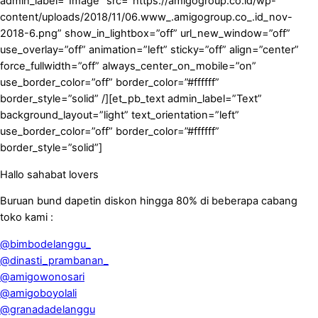
admin_label=”Image” src=”https://amigogroup.co.id/wp-
content/uploads/2018/11/06.www_.amigogroup.co_.id_nov-
2018-6.png” show_in_lightbox=”off” url_new_window=”off”
use_overlay=”off” animation=”left” sticky=”off” align=”center”
force_fullwidth=”off” always_center_on_mobile=”on”
use_border_color=”off” border_color=”#ffffff”
border_style=”solid” /][et_pb_text admin_label=”Text”
background_layout=”light” text_orientation=”left”
use_border_color=”off” border_color=”#ffffff”
border_style=”solid”]
Hallo sahabat lovers
Buruan bund dapetin diskon hingga 80% di beberapa cabang
toko kami :
@bimbodelanggu_
@dinasti_prambanan_
@amigowonosari
@amigoboyolali
@granadadelanggu